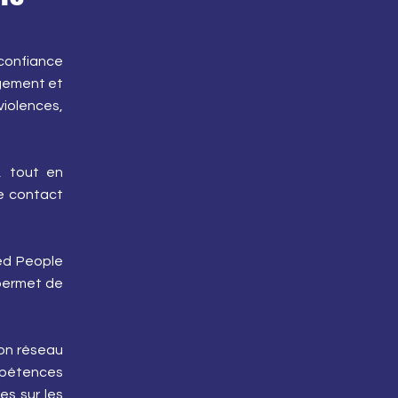
confiance
jugement et
violences,
, tout en
de contact
ted People
 permet de
son réseau
mpétences
s sur les