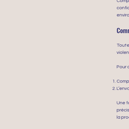
Compo
confi
envir
Comm
Toute
viole
Pour ce
Compl
L’envo
Une f
préci
la pr