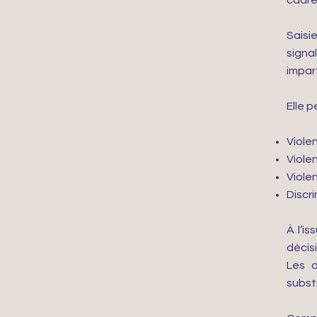
cadre
Saisi
signa
impart
Elle 
Viole
Viole
Viole
Discri
À l’i
décis
Les d
subst