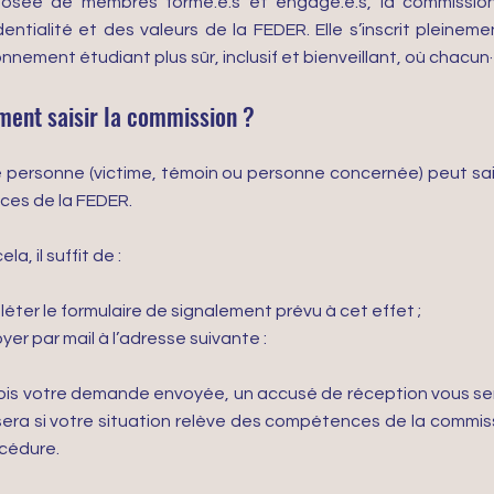
sée de membres formé.e.s et engagé.e.s, la commission 
dentialité et des valeurs de la FEDER. Elle s’inscrit pleinem
onnement étudiant plus sûr, inclusif et bienveillant, où chacu
ent saisir la commission ?
 personne (victime, témoin ou personne concernée) peut sais
nces de la FEDER.
la, il suffit de :
éter le formulaire de signalement prévu à cet effet ;
yer par mail à l’adresse suivante :
ois votre demande envoyée, un accusé de réception vous sera 
sera si votre situation relève des compétences de la commiss
océdure.