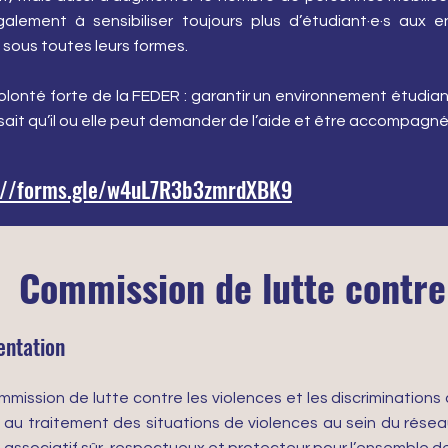
alement à sensibiliser toujours plus d’étudiant·e·s aux 
, sous toutes leurs formes.
volonté forte de la FEDER : garantir un environnement étudiant
e sait qu’il ou elle peut demander de l’aide et être accompagné
s://forms.gle/w4uL7R3b3zmrdXBK9
Commission de lutte contre 
entation
mmission de lutte contre les violences et les discriminations 
 au traitement des situations de violences au sein du réseau.