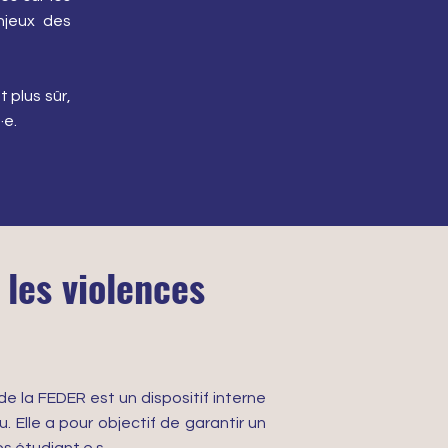
enjeux des
 plus sûr,
·e.
les violences
de la FEDER est un dispositif interne
 Elle a pour objectif de garantir un