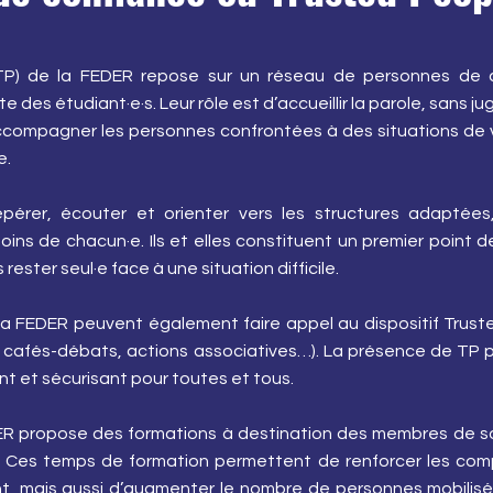
 (TP) de la FEDER repose sur un réseau de personnes de 
e des étudiant·e·s. Leur rôle est d’accueillir la parole, sans 
accompagner les personnes confrontées à des situations de 
e.
pérer, écouter et orienter vers les structures adaptées
oins de chacun·e. Ils et elles constituent un premier point 
ester seul·e face à une situation difficile.
la FEDER peuvent également faire appel au dispositif Trus
, cafés-débats, actions associatives…). La présence de TP
lant et sécurisant pour toutes et tous.
DER propose des formations à destination des membres de 
e. Ces temps de formation permettent de renforcer les co
 mais aussi d’augmenter le nombre de personnes mobilisée