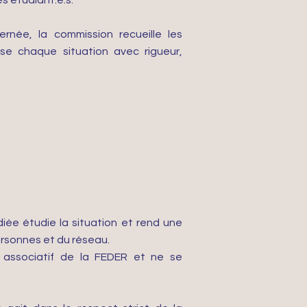
s étudiant.e.s.
rnée, la commission recueille les
yse chaque situation avec rigueur,
diée étudie la situation et rend une
ersonnes et du réseau.
e associatif de la FEDER et ne se