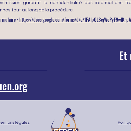
mmission garantit la confidentialité des informations t
nnes tout au long de la procédure.
ormulaire :
https://docs.google.com/forms/d/e/1FAIpQLSejWePyF9wlK-
Et 
uen.org
entions légales
Politiq