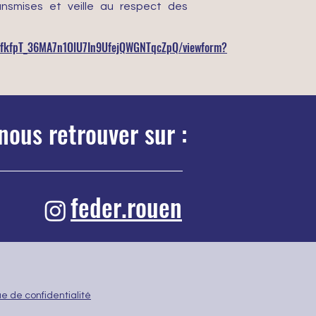
ransmises et veille au respect des
pAfkfpT_36MA7n1OlU7In9UfejQWGNTqcZpQ/viewform?
nous retrouver sur :
feder.rouen
ue de confidentialité