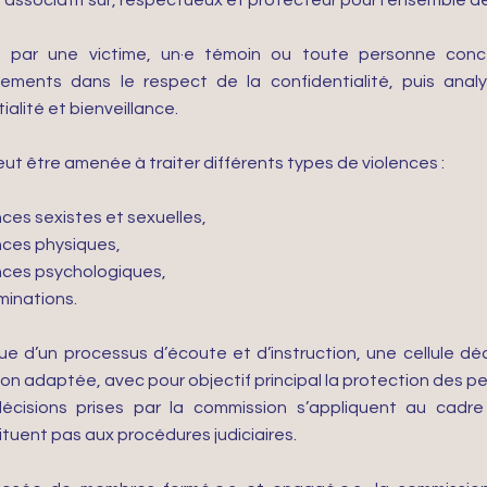
 associatif sûr, respectueux et protecteur pour l’ensemble de
e par une victime, un·e témoin ou toute personne conce
lements dans le respect de la confidentialité, puis anal
ialité et bienveillance.
peut être amenée à traiter différents types de violences :
nces sexistes et sexuelles,
nces physiques,
nces psychologiques,
minations.
ssue d’un processus d’écoute et d’instruction, une cellule dé
ion adaptée, avec pour objectif principal la protection des p
écisions prises par la commission s’appliquent au cadr
ituent pas aux procédures judiciaires.